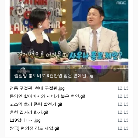
찜질방 홍보비로 9천만원 받은 연예인.jpg
등록일
전통 구절판, 현대 구절판.jpg
12.13
등록일
동양인 할아버지와 시비가 붙은 백인.gif
12.13
등록일
코스믹 호러 풍력 발전기.gif
12.13
등록일
흔한 길거리 화가.gif
12.13
등록일
119입니다~ .jpg
12.13
등록일
짱국] 편의점 강도 제압.gif
12.13