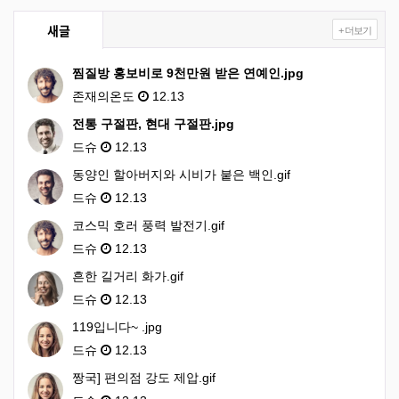
새글
+ 더보기
찜질방 홍보비로 9천만원 받은 연예인.jpg
존재의온도
12.13
전통 구절판, 현대 구절판.jpg
드슈
12.13
동양인 할아버지와 시비가 붙은 백인.gif
드슈
12.13
코스믹 호러 풍력 발전기.gif
드슈
12.13
흔한 길거리 화가.gif
드슈
12.13
119입니다~ .jpg
드슈
12.13
짱국] 편의점 강도 제압.gif