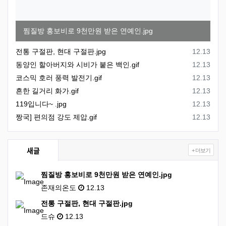
찜질방 홍보비로 9천만원 받은 연예인.jpg
등록일
전통 구절판, 현대 구절판.jpg
12.13
등록일
동양인 할아버지와 시비가 붙은 백인.gif
12.13
등록일
코스믹 호러 풍력 발전기.gif
12.13
등록일
흔한 길거리 화가.gif
12.13
등록일
119입니다~ .jpg
12.13
등록일
짱국] 편의점 강도 제압.gif
12.13
새글
+ 더보기
찜질방 홍보비로 9천만원 받은 연예인.jpg
존재의온도
12.13
전통 구절판, 현대 구절판.jpg
드슈
12.13