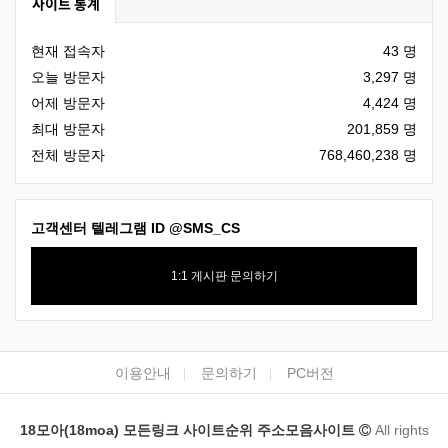
사이트 통계
현재 접속자
43 명
오늘 방문자
3,297 명
어제 방문자
4,424 명
최대 방문자
201,859 명
전체 방문자
768,460,238 명
고객센터 텔레그램 ID
@SMS_CS
1:1 게시판 문의하기
하단 네비
이용안내
문의하기
PC버전
카피라이트
18모아(18moa) 모든링크 사이트순위 주소모음사이트
All rights