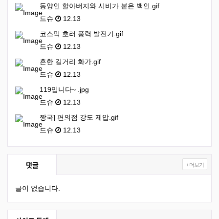
동양인 할아버지와 시비가 붙은 백인.gif
드슈
12.13
코스믹 호러 풍력 발전기.gif
드슈
12.13
흔한 길거리 화가.gif
드슈
12.13
119입니다~ .jpg
드슈
12.13
짱국] 편의점 강도 제압.gif
드슈
12.13
댓글
+ 더보기
글이 없습니다.