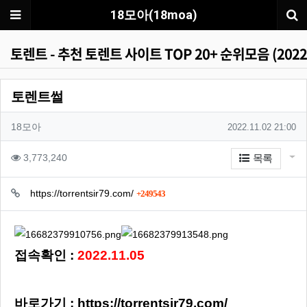
메뉴
18모아(18moa)
토렌트 - 추천 토렌트 사이트 TOP 20+ 순위모음 (2022-1
토렌트썰
작성자 정보
작성자
작성일
18모아
2022.11.02 21:00
컨텐츠 정보
게시
조회
3,773,240
목록
관련자료
회 연결
https://torrentsir79.com/
249543
본문
접속
확인 :
2022.11.05
바로가기 :
https://torrentsir79.com/