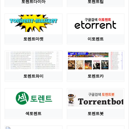
토렌트다이아
토렌트팁
토렌트마켓
이토렌트
토렌트와이
토렌트카
섹토렌트
토렌트봇