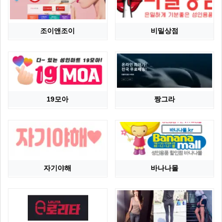
조이앤조이
비밀상점
19모아
짱그라
자기야해
바나나몰