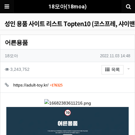
메뉴
18모아(18moa)
성인 용품 사이트 리스트 Topten10 (코스프레, 샤이맨
어른용품
작성자 정보
작성자
작성일
18모아
2022.11.03 14:48
컨텐츠 정보
게시
조회
3,243,752
목록
관련자료
회 연결
https://adult-toy.kr/
176325
본문