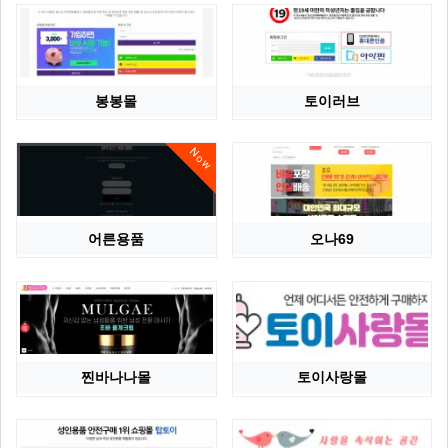
봉봉몰
토이러브
Now
어른용품
오나69
찐바나나몰
토이사랑몰