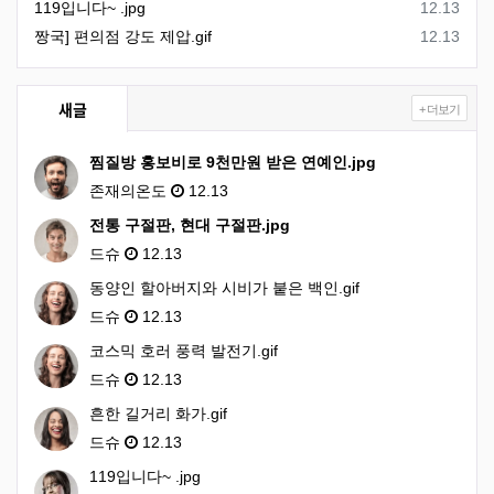
등록일
119입니다~ .jpg
12.13
등록일
짱국] 편의점 강도 제압.gif
12.13
새글
+ 더보기
찜질방 홍보비로 9천만원 받은 연예인.jpg
존재의온도
12.13
전통 구절판, 현대 구절판.jpg
드슈
12.13
동양인 할아버지와 시비가 붙은 백인.gif
드슈
12.13
코스믹 호러 풍력 발전기.gif
드슈
12.13
흔한 길거리 화가.gif
드슈
12.13
119입니다~ .jpg