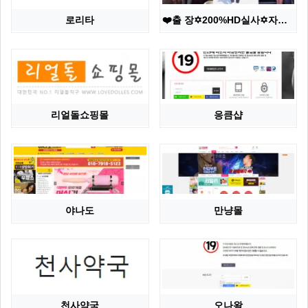
로리타
❤️출 장✡️200%HD실사✡️자연산↘슬림↗가슴✅실물초…
리얼돌쇼핑몰
응큼샵
야나도
만냥몰
천사약국
오나왕