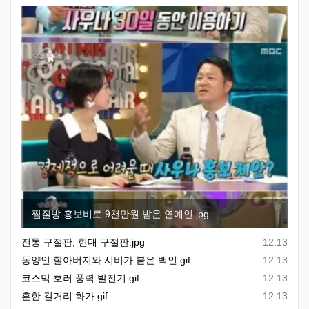
찜질방 홍보비로 9천만원 받은 연예인.jpg
등록일
전통 구절판, 현대 구절판.jpg
12.13
등록일
동양인 할아버지와 시비가 붙은 백인.gif
12.13
등록일
코스믹 호러 풍력 발전기.gif
12.13
등록일
흔한 길거리 화가.gif
12.13