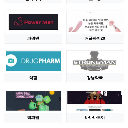
파워맨
애플파이20
약팜
강남약국
해피밤
바나나토이