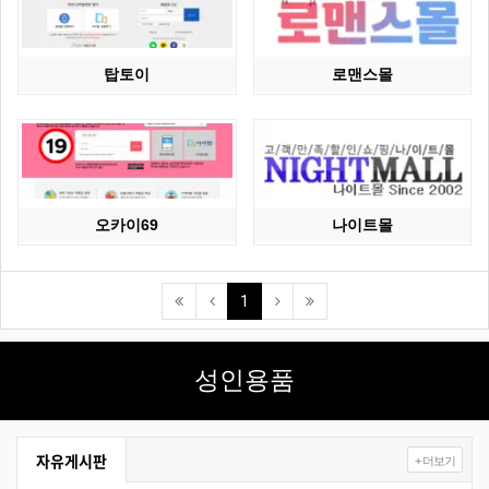
탑토이
로맨스몰
오카이69
나이트몰
(current)
1
성인용품
자유게시판
+ 더보기