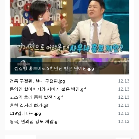
찜질방 홍보비로 9천만원 받은 연예인.jpg
등록일
전통 구절판, 현대 구절판.jpg
12.13
등록일
동양인 할아버지와 시비가 붙은 백인.gif
12.13
등록일
코스믹 호러 풍력 발전기.gif
12.13
등록일
흔한 길거리 화가.gif
12.13
등록일
119입니다~ .jpg
12.13
등록일
짱국] 편의점 강도 제압.gif
12.13