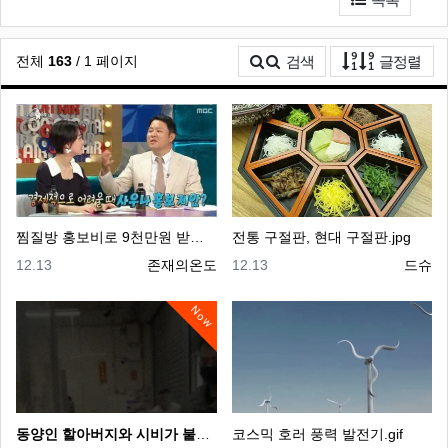
게시
전체
163
/ 1 페이지
검색
글정렬
찜질방 홍보비로 9천만원 받은 연예인.jpg
전통 구절판, 현대 구절판.jpg
등록일
등록자
등록일
등록자
12.13
존재의온도
12.13
드슈
Now
동양인 할아버지와 시비가 붙은 백인.gif
코스믹 호러 풍력 발전기.gif