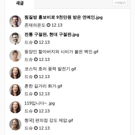
새글
+ 더보기
찜질방 홍보비로 9천만원 받은 연예인.jpg
존재의온도
12.13
전통 구절판, 현대 구절판.jpg
드슈
12.13
동양인 할아버지와 시비가 붙은 백인.gif
드슈
12.13
코스믹 호러 풍력 발전기.gif
드슈
12.13
흔한 길거리 화가.gif
드슈
12.13
119입니다~ .jpg
드슈
12.13
짱국] 편의점 강도 제압.gif
드슈
12.13