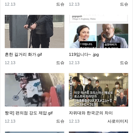
등록일
등록자
등록일
등록자
12.13
드슈
12.13
드슈
흔한 길거리 화가.gif
119입니다~ .jpg
등록일
등록자
등록일
등록자
12.13
드슈
12.13
드슈
짱국] 편의점 강도 제압.gif
자위대와 한국군의 차이
등록일
등록자
등록일
등록자
12.13
드슈
12.13
사로이미지