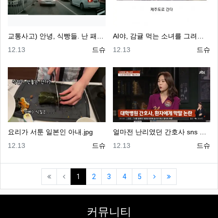
교통사고) 안녕, 식빵들. 난 패티라고 해.gif
AI야, 감귤 먹는 소녀를 그려줘~!.jpg
등록일
등록자
등록일
등록자
12.13
드슈
12.13
드슈
요리가 서툰 일본인 아내.jpg
얼마전 난리였던 간호사 sns 사건 근황.jpg
등록일
등록자
등록일
등록자
12.13
드슈
12.13
드슈
(current)
(next)
(last)
1
2
3
4
5
커뮤니티