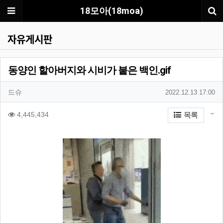
메뉴
18모아(18moa)
자유게시판
동양인 할아버지와 시비가 붙은 백인.gif
작성자 정보
작성자
작성일
드슈
2022.12.13 17:00
컨텐츠 정보
게시
조회
4,445,434
목록
본문