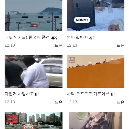
래딧 인기글) 한국의 풍경 .jpg
엄마 & 아빠 .gif
등록일
등록자
등록일
등록자
12.13
드슈
12.13
드슈
자전거 사망사고.gif
사막 오프로드 가즈아~!. gif
등록일
등록자
등록일
등록자
12.13
드슈
12.13
드슈