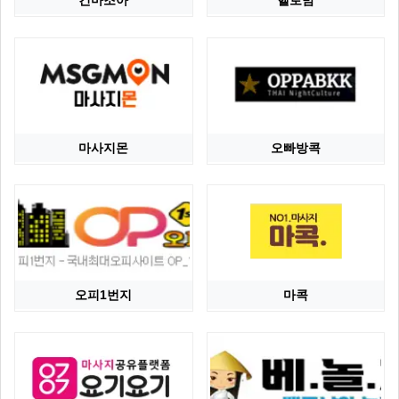
건마조아
헬로밤
마사지몬
오빠방콕
오피1번지
마콕