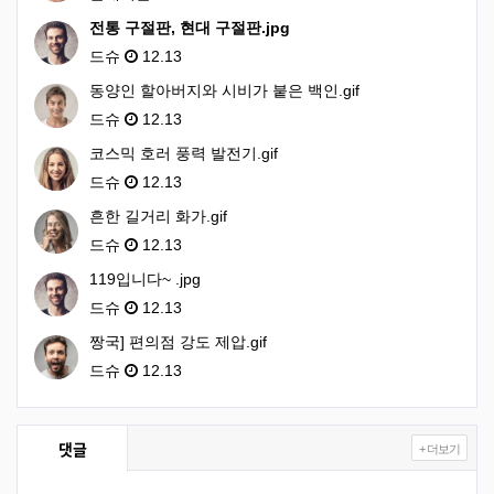
전통 구절판, 현대 구절판.jpg
드슈
12.13
동양인 할아버지와 시비가 붙은 백인.gif
드슈
12.13
코스믹 호러 풍력 발전기.gif
드슈
12.13
흔한 길거리 화가.gif
드슈
12.13
119입니다~ .jpg
드슈
12.13
짱국] 편의점 강도 제압.gif
드슈
12.13
댓글
+ 더보기