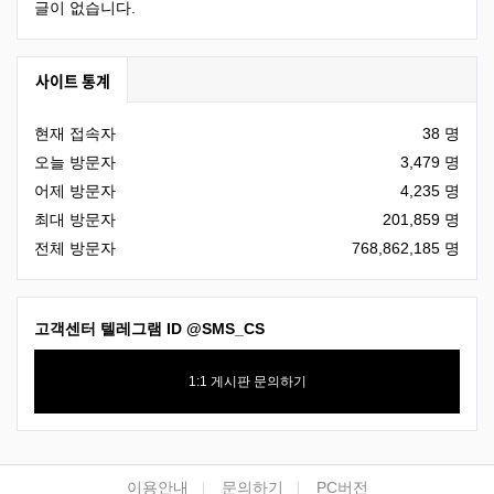
글이 없습니다.
사이트 통계
현재 접속자
38 명
오늘 방문자
3,479 명
어제 방문자
4,235 명
최대 방문자
201,859 명
전체 방문자
768,862,185 명
고객센터 텔레그램 ID
@SMS_CS
1:1 게시판 문의하기
하단 네비
이용안내
문의하기
PC버전