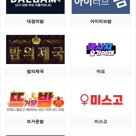
대경의밤
아이러브밤
밤의제국
마요
뜨거운밤
미스고