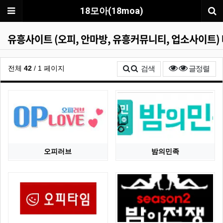
메뉴
18모아(18moa)
유흥사이트 (오피, 안마방, 유흥커뮤니티, 업소사이트)
조회
전체
42
/ 1 페이지
검색
글정렬
오피러브
밤의민족