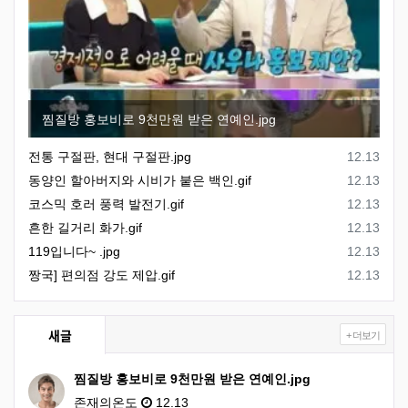
찜질방 홍보비로 9천만원 받은 연예인.jpg
등록일
전통 구절판, 현대 구절판.jpg
12.13
등록일
동양인 할아버지와 시비가 붙은 백인.gif
12.13
등록일
코스믹 호러 풍력 발전기.gif
12.13
등록일
흔한 길거리 화가.gif
12.13
등록일
119입니다~ .jpg
12.13
등록일
짱국] 편의점 강도 제압.gif
12.13
새글
+ 더보기
찜질방 홍보비로 9천만원 받은 연예인.jpg
존재의온도
12.13