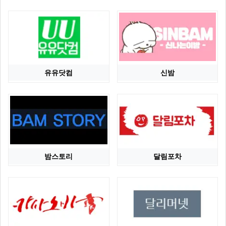
유유닷컴
신밤
밤스토리
달림포차